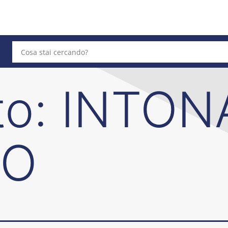
to:
INTON
CO