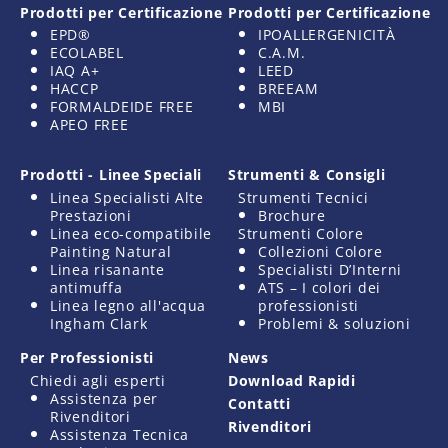
Prodotti per Certificazione
Prodotti per Certificazione
EPD®
IPOALLERGENICITÀ
ECOLABEL
C.A.M.
IAQ A+
LEED
HACCP
BREEAM
FORMALDEIDE FREE
MBI
APEO FREE
Prodotti - Linee Speciali
Strumenti & Consigli
Linea Specialisti Alte
Strumenti Tecnici
Prestazioni
Brochure
Linea eco-compatibile
Strumenti Colore
Painting Natural
Collezioni Colore
Linea risanante
Specialisti D’Interni
antimuffa
ATS – I colori dei
Linea legno all'acqua
professionisti
Ingham Clark
Problemi & soluzioni
Per Professionisti
News
Chiedi agli esperti
Download Rapidi
Assistenza per
Contatti
Rivenditori
Rivenditori
Assistenza Tecnica