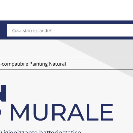
-compatibile Painting Natural
N
 MURALE
igienizzante batteriostatico