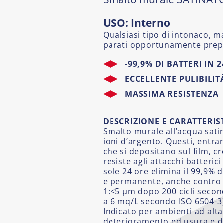
USO: Interno
Qualsiasi tipo di intonaco, m
parati opportunamente prep
-99,9% DI BATTERI IN 
ECCELLENTE PULIBILIT
MASSIMA RESISTENZA
DESCRIZIONE E CARATTERIS
Smalto murale all’acqua sati
ioni d’argento. Questi, entr
che si depositano sul film, c
resiste agli attacchi batterici
sole 24 ore elimina il 99,9% d
e permanente, anche contro l
1:<5 µm dopo 200 cicli secon
a 6 mq/L secondo ISO 6504-3),
Indicato per ambienti ad alta
deterioramento ed usura e do