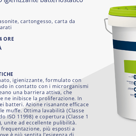
asonite, cartongesso, carta da
arati
24 ORE
À
TICHE
nato, igienizzante, formulato con
ando in contatto con i microrganismi
reano una barriera attiva, che
 e ne inibisce la proliferazione. In
ei batteri. Azione risanante efficace
e muffe. Ottima lavabilità (Classe
do ISO 11998) e copertura (Classe 1
 unite ad eccellente pulibilità.
 frequentazione, più esposti a
ve è più sentita l’esigenza di