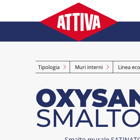
Salta
al
contenuto
Tipologia
Muri interni
Linea eco
OXYSA
SMALTO
Smalto murale SATINATO 