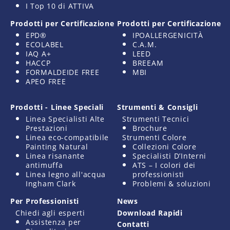
I Top 10 di ATTIVA
Prodotti per Certificazione
Prodotti per Certificazione
EPD®
IPOALLERGENICITÀ
ECOLABEL
C.A.M.
IAQ A+
LEED
HACCP
BREEAM
FORMALDEIDE FREE
MBI
APEO FREE
Prodotti - Linee Speciali
Strumenti & Consigli
Linea Specialisti Alte
Strumenti Tecnici
Prestazioni
Brochure
Linea eco-compatibile
Strumenti Colore
Painting Natural
Collezioni Colore
Linea risanante
Specialisti D’Interni
antimuffa
ATS – I colori dei
Linea legno all'acqua
professionisti
Ingham Clark
Problemi & soluzioni
Per Professionisti
News
Chiedi agli esperti
Download Rapidi
Assistenza per
Contatti