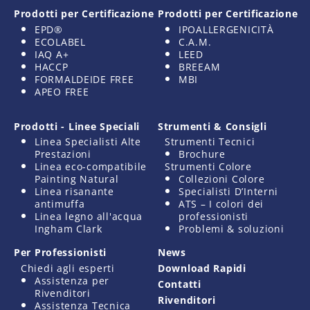
Prodotti per Certificazione
Prodotti per Certificazione
EPD®
IPOALLERGENICITÀ
ECOLABEL
C.A.M.
IAQ A+
LEED
HACCP
BREEAM
FORMALDEIDE FREE
MBI
APEO FREE
Prodotti - Linee Speciali
Strumenti & Consigli
Linea Specialisti Alte
Strumenti Tecnici
Prestazioni
Brochure
Linea eco-compatibile
Strumenti Colore
Painting Natural
Collezioni Colore
Linea risanante
Specialisti D’Interni
antimuffa
ATS – I colori dei
Linea legno all'acqua
professionisti
Ingham Clark
Problemi & soluzioni
Per Professionisti
News
Chiedi agli esperti
Download Rapidi
Assistenza per
Contatti
Rivenditori
Rivenditori
Assistenza Tecnica