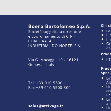
Boero Bartolomeo S.p.A.
Chi 
La
Società soggetta a direzione
Il
e coordinamento di CIN –
I 
CORPORAÇÃO
Gr
INDUSTRIAL DO NORTE, S.A.
Ac
Prodo
I 
Via G. Macaggi, 19 - 16121
Genova - Italy
Prodo
Speci
Li
Al
Tel. +39 010 5500.1
Li
Fax +39 010 5500.300
co
Pa
Li
an
sales@attivage.it
Li