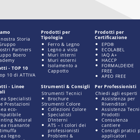
siamo
Prodotti per
Prodotti per
Tipologia
Certificazione
 nostra Storia
 Gruppo
Ferro & Legno
EPD®
nostri Partners
Legno a vista
ECOLABEL
uppo Boero
Muri interni
IAQ A+
ademy
Muri esterni
HACCP
Isolamento a
FORMALDEIDE
tti - TOP 10
Cappotto
FREE
Top 10 di ATTIVA
APEO FREE
tti - Linee
Strumenti & Consigli
Per Professionisti
ali
Strumenti Tecnici
Chiedi agli esperti
nea Specialisti
Brochure
Assistenza per
te Prestazioni
Strumenti Colore
Rivenditori
nea eco-
Collezioni Colore
Assistenza Tecn
mpatibile
Specialisti
Prodotti
inting Natural
D’Interni
Consulenza
nea risanante
ATS – I colori dei
cantiere
timuffa
professionisti
Consigli pratici 
nea legno
Problemi &
applicatori