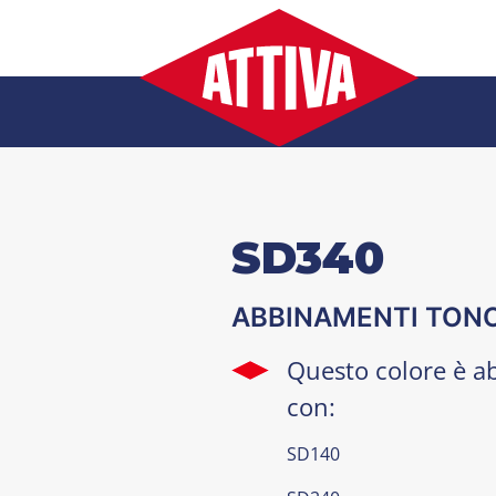
Salta
al
contenuto
SD340
ABBINAMENTI TON
Questo colore è a
con:
SD140