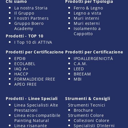
Chi siamo
Prodotti per Tipologia
La nostra Storia
Ferro & Legno
Il Gruppo
Legno a vista
I nostri Partners
Muri interni
Gruppo Boero
Muri esterni
Academy
Isolamento a
Cappotto
Prodotti - TOP 10
I Top 10 di ATTIVA
Prodotti per Certificazione
Prodotti per Certificazione
EPD®
IPOALLERGENICITÀ
ECOLABEL
C.A.M.
IAQ A+
LEED
HACCP
BREEAM
FORMALDEIDE FREE
MBI
APEO FREE
Prodotti - Linee Speciali
Strumenti & Consigli
Linea Specialisti Alte
Strumenti Tecnici
Prestazioni
Brochure
Linea eco-compatibile
Strumenti Colore
Painting Natural
Collezioni Colore
Linea risanante
Specialisti D’Interni